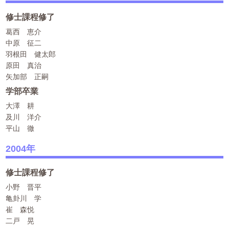
修士課程修了
葛西 恵介
中原 征二
羽根田 健太郎
原田 真治
矢加部 正嗣
学部卒業
大澤 耕
及川 洋介
平山 徹
2004年
修士課程修了
小野 晋平
亀卦川 学
崔 森悦
二戸 晃