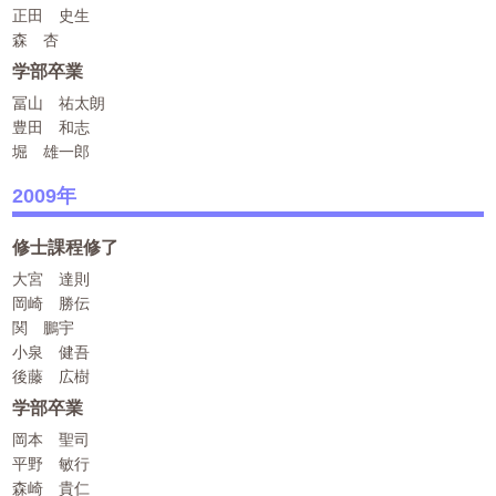
正田 史生
森 杏
学部卒業
冨山 祐太朗
豊田 和志
堀 雄一郎
2009年
修士課程修了
大宮 達則
岡崎 勝伝
関 鵬宇
小泉 健吾
後藤 広樹
学部卒業
岡本 聖司
平野 敏行
森崎 貴仁