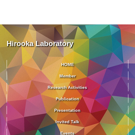
Hirooka Laboratory
HOME
Member
Research Activities
Publication
Presentation
Invited Talk
Events