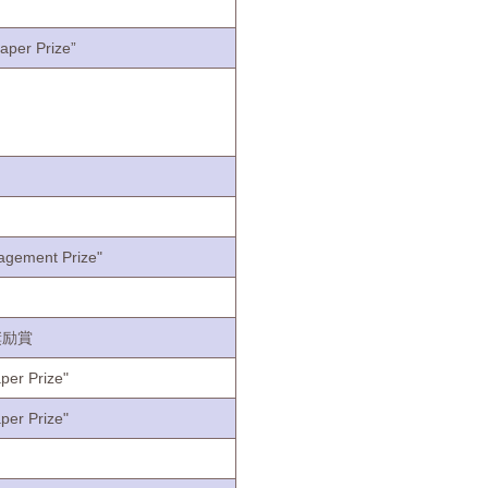
aper Prize”
agement Prize"
奨励賞
per Prize"
per Prize"