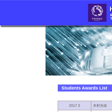
Students Awards List
2017.3
木村光佑