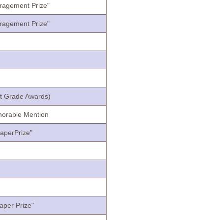
ragement Prize"
ragement Prize"
st Grade Awards)
norable Mention
aperPrize"
aper Prize"